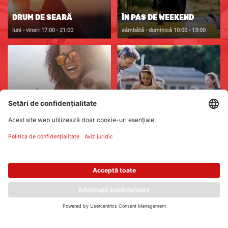
DRUM DE SEARĂ
ÎN PAS DE WEEKEND
luni - vineri
17:00 - 21:00
sâmbătă - duminică
10:00 - 13:00
WEEKEND DE ROMÂNIA
SÂMBĂTA ÎN FAMILIE
sâmbăta
13:00 - 17:00
luni - vineri
17:00 - 21:00
Date de contact
Termeni și condiții
Privacy Policy
Meldung illegaler Inhalte
Copyright © Penny FM 2022. Toate drepturile rezervate.