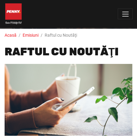
Acasă
Emisiuni
Raftul cu Noutăţi
RAFTUL CU NOUTĂŢI